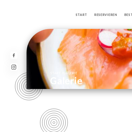
START
RESERVIEREN
BES
/
START
GALERIE
Galerie