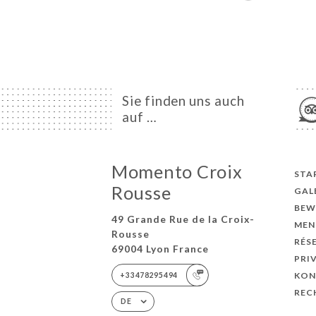
Sie finden uns auch
auf …
Momento Croix
STA
Rousse
GAL
BEW
49 Grande Rue de la Croix-
MEN
Rousse
RÉS
69004 Lyon France
PRI
KON
+33478295494
REC
DE