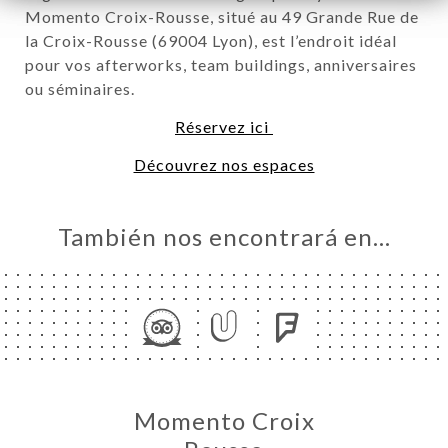
Momento Croix-Rousse, situé au 49 Grande Rue de
la Croix-Rousse (69004 Lyon), est l’endroit idéal
pour vos afterworks, team buildings, anniversaires
ou séminaires.
Réservez ici
Découvrez nos espaces
También nos encontrará en…
CIO
ERVA
IDO
ERÍA
EÑA
Momento Croix
NÚ
ATIONS