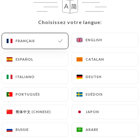
FR
MENU
Choisissez votre langue:
Choisissez votre langue:
ENGLISH
ENGLISH
FRANÇAIS
FRANÇAIS
/
ACCUEIL
CONTACT
ESPAÑOL
ESPAÑOL
CATALAN
CATALAN
Contact
ITALIANO
ITALIANO
DEUTSH
DEUTSH
PORTUGUÊS
PORTUGUÊS
SUÉDOIS
SUÉDOIS
简体中文 (CHINESE)
简体中文 (CHINESE)
JAPON
JAPON
Momento Croix Rousse
RUSSIE
RUSSIE
ARABE
ARABE