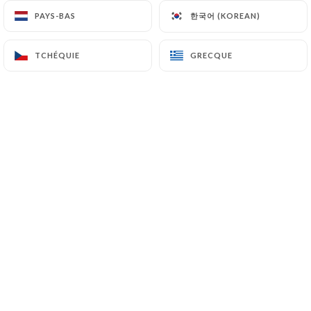
49 Grande Rue de la Croix-Rousse
한국어 (KOREAN)
한국어 (KOREAN)
PAYS-BAS
PAYS-BAS
69004 Lyon France
TCHÉQUIE
TCHÉQUIE
GRECQUE
GRECQUE
+33478295494
Nom
Email
Telephone