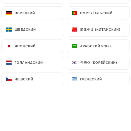
НЕМЕЦКИЙ
НЕМЕЦКИЙ
ПОРТУГАЛЬСКИЙ
ПОРТУГАЛЬСКИЙ
Momento X Rousse - un havre de
简体中文 (КИТАЙСКИЙ)
简体中文 (КИТАЙСКИЙ)
ШВЕДСКИЙ
ШВЕДСКИЙ
convivialité où les arômes envoûtants
du café fraîchement moulu se mêlent à
ЯПОНСКИЙ
ЯПОНСКИЙ
АРАБСКИЙ ЯЗЫК
АРАБСКИЙ ЯЗЫК
l'atmosphère chaleureuse et
accueillante.
한국어 (КОРЕЙСКИЙ)
한국어 (КОРЕЙСКИЙ)
ГОЛЛАНДСКИЙ
ГОЛЛАНДСКИЙ
Situé au cœur de Lyon, notre café bar
ЧЕШСКИЙ
ЧЕШСКИЙ
ГРЕЧЕСКИЙ
ГРЕЧЕСКИЙ
est l'endroit idéal pour savourer une
pause bien méritée, que ce soit pour
une rencontre entre amis, une réunion
de travail décontractée ou tout
simplement pour se détendre et
profiter d'un moment de tranquillité.